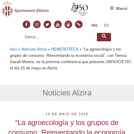
Menú
Facebook
Instagram
Twitter
Youtube
Slideshare
Normas
VAL
ES
Cerca:
Cerca
Inici
»
Notícies Alzira
»
HEMEROTECA
»
“La agroecología y los
grupos de consumo. Reinventando la economía social”, con Teresa
Savall Morera, es la próxima conferencia que presenta UNISOCIETAT,
el día 15 de mayo en Alzira
Notícies Alzira
PUBLICAT
10 DE MAIG DE 2018
A
“La agroecología y los grupos de
consumo. Reinventando la economía