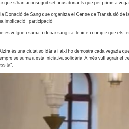
ar que s’han aconseguit set nous donants que per primera vegada
b la Donació de Sang que organitza el Centre de Transfusió de 
 implicació i participació.
e es vulguen sumar i donar sang cal tenir en compte que els requ
lzira és una ciutat solidària i així ho demostra cada vegada qu
pre se suma a esta iniciativa solidària. A més vull agrair el t
ssita”.