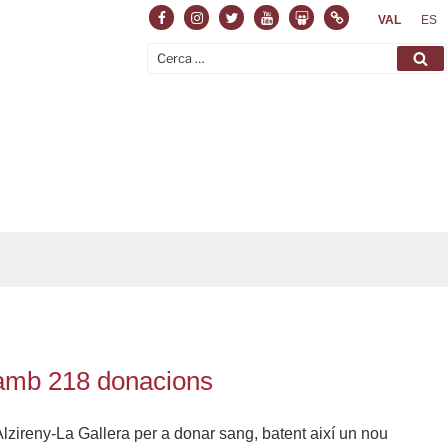
Facebook
Instagram
Twitter
Youtube
Slideshare
Normas
VAL
ES
Cerca:
Ce
 amb 218 donacions
lzireny-La Gallera per a donar sang, batent així un nou