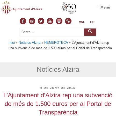
Menú
Facebook
Instagram
Twitter
Youtube
Slideshare
Normas
VAL
ES
Cerca:
Cerca
Inici
»
Notícies Alzira
»
HEMEROTECA
»
L’Ajuntament d’Alzira rep
una subvenció de més de 1.500 euros per al Portal de Transparència
Notícies Alzira
PUBLICAT
9 DE JUNY DE 2015
A
L’Ajuntament d’Alzira rep una subvenció
de més de 1.500 euros per al Portal de
Transparència