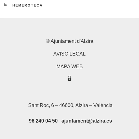
CATEGORIES
HEMEROTECA
© Ajuntament d'Alzira
AVISO LEGAL
MAPA WEB
Sant Roc, 6 – 46600, Alzira – València
96 240 04 50 ajuntament@alzira.es