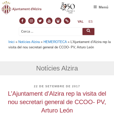
Menú
Facebook
Instagram
Twitter
Youtube
Slideshare
Normas
VAL
ES
Cerca:
Cerca
Inici
»
Notícies Alzira
»
HEMEROTECA
»
L’Ajuntament d’Alzira rep la
visita del nou secretari general de CCOO- PV, Arturo León
Notícies Alzira
PUBLICAT
22 DE SETEMBRE DE 2017
A
L’Ajuntament d’Alzira rep la visita del
nou secretari general de CCOO- PV,
Arturo León