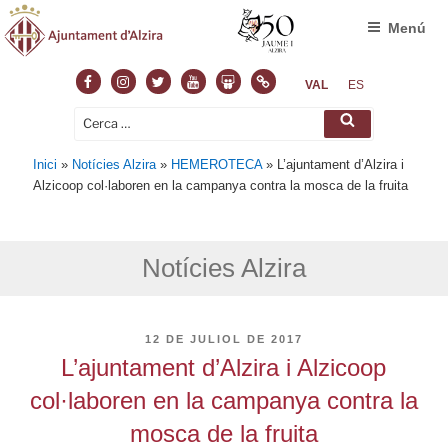
Menú
Facebook
Instagram
Twitter
Youtube
Slideshare
Normas
VAL
ES
Cerca:
Cerca
Inici
»
Notícies Alzira
»
HEMEROTECA
»
L’ajuntament d’Alzira i
Alzicoop col·laboren en la campanya contra la mosca de la fruita
Notícies Alzira
PUBLICAT
12 DE JULIOL DE 2017
A
L’ajuntament d’Alzira i Alzicoop
col·laboren en la campanya contra la
mosca de la fruita