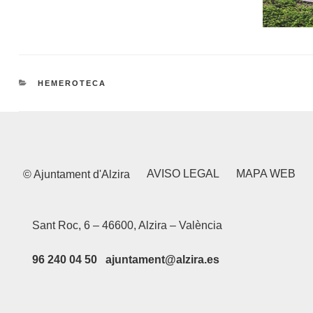
CATEGORIES
HEMEROTECA
AVISO LEGAL
MAPA WEB
© Ajuntament d'Alzira
Sant Roc, 6 – 46600, Alzira – València
96 240 04 50 ajuntament@alzira.es