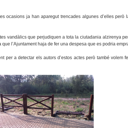
tres ocasions ja han aparegut trencades algunes d’elles però 
s vandàlics que perjudiquen a tota la ciutadania alzirenya perq
a que l’Ajuntament haja de fer una despesa que es podria emprar 
ent per a detectar els autors d’estos actes però també volem fe