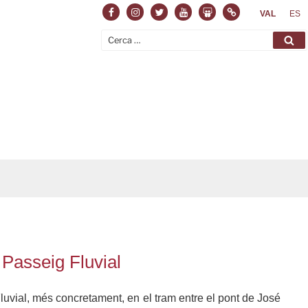
Facebook
Instagram
Twitter
Youtube
Slideshare
Normas
VAL
ES
Cerca:
Ce
 Passeig Fluvial
luvial, més concretament, en el tram entre el pont de José