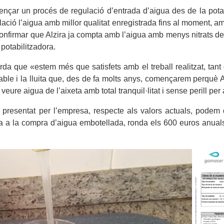
çar un procés de regulació d’entrada d’aigua des de la potabi
ció l’aigua amb millor qualitat enregistrada fins al moment, amb
confirmar que Alzira ja compta amb l’aigua amb menys nitrats de
 potabilitzadora.
rda que «estem més que satisfets amb el treball realitzat, tan
able i la lluita que, des de fa molts anys, començarem perquè A
eure aigua de l’aixeta amb total tranquil·litat i sense perill per 
esentat per l’empresa, respecte als valors actuals, podem dir
a a la compra d’aigua embotellada, ronda els 600 euros anuals, 