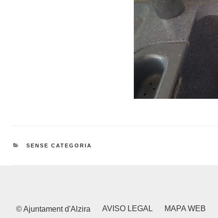
CATEGORIES
SENSE CATEGORIA
AVISO LEGAL
MAPA WEB
© Ajuntament d'Alzira