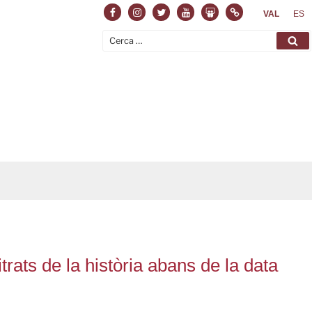
Facebook
Instagram
Twitter
Youtube
Slideshare
Normas
VAL
ES
Cerca:
Ce
rats de la història abans de la data