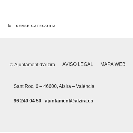
CATEGORIES
SENSE CATEGORIA
AVISO LEGAL
MAPA WEB
© Ajuntament d'Alzira
Sant Roc, 6 – 46600, Alzira – València
96 240 04 50 ajuntament@alzira.es