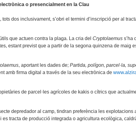
 electrònica o presencialment en la Clau
 28, tots dos inclusivament, s’obri el termini d’inscripció per al
útils que actuen contra la plaga. La cria del
Cryptolaemus
s’ha d
es, estant previst que a partir de la segona quinzena de maig e
tolaemus
, aportant les dades de;
Partida, polígon, parcel·la, supe
ment amb firma digital a través de la seu electrònica de
www.alzir
pietàries de parcel·les agrícoles de kakis o cítrics que actualm
nsecte depredador al camp, tindran preferència les explotacions 
i es tracta de producció integrada o agricultura ecològica, cald