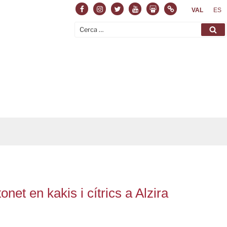
Facebook
Instagram
Twitter
Youtube
Slideshare
Normas
VAL
ES
Cerca:
Ce
tonet en kakis i cítrics a Alzira