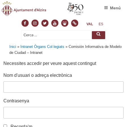
Menú
Facebook
Instagram
Twitter
Youtube
Slideshare
Normas
VAL
ES
Cerca:
Cerca
Inici
»
Intranet Òrgans Col·legiats
»
Comisión Informativa de Modelo
de Ciudad – Intranet
Necessites accedir per veure aquest contingut
Nom d'usuari o adreça electrònica
Contrasenya
Recorda'm