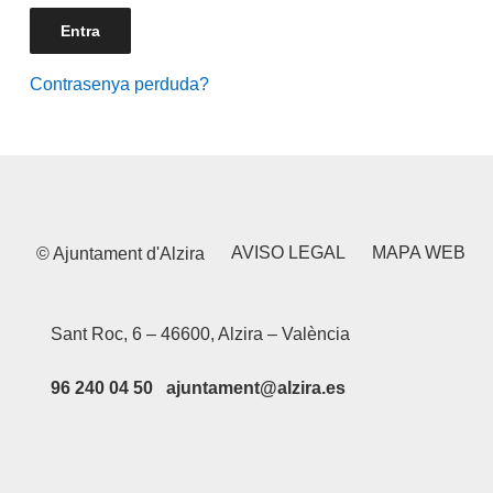
Contrasenya perduda?
AVISO LEGAL
MAPA WEB
© Ajuntament d'Alzira
Sant Roc, 6 – 46600, Alzira – València
96 240 04 50 ajuntament@alzira.es