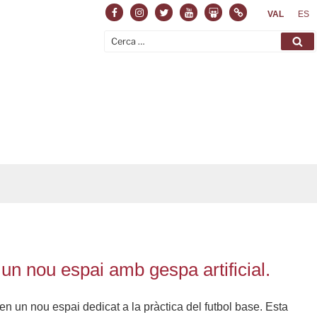
Facebook
Instagram
Twitter
Youtube
Slideshare
Normas
VAL
ES
Cerca:
Ce
 un nou espai amb gespa artificial.
n un nou espai dedicat a la pràctica del futbol base. Esta