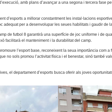
 d’execució, amb plans d’avançar a una segona i tercera fase p
t d’esports a millorar constantment les instal·lacions esportive
lloc adequat per a desenvolupar les seues habilitats i gaudir de 
p de futbol 8 garantirà una superfície de joc uniforme i de qualit
ò facilitarà el manteniment i la durabilitat del camp.
moure l’esport base, reconeixent la seua importància com a f
 que no sols promou l’activitat física i el benestar, sinó també val
tives, el departament d’esports busca oferir als joves oportunita