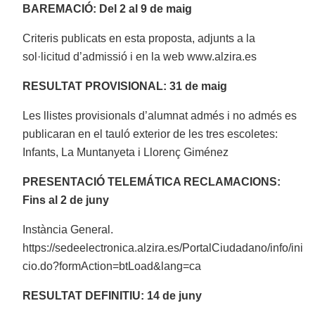
BAREMACIÓ: Del 2 al 9 de maig
Criteris publicats en esta proposta, adjunts a la
sol·licitud d’admissió i en la web www.alzira.es
RESULTAT PROVISIONAL: 31 de maig
Les llistes provisionals d’alumnat admés i no admés es
publicaran en el tauló exterior de les tres escoletes:
Infants, La Muntanyeta i Llorenç Giménez
PRESENTACIÓ TELEMÁTICA RECLAMACIONS:
Fins al 2 de juny
Instància General.
https://sedeelectronica.alzira.es/PortalCiudadano/info/ini
cio.do?formAction=btLoad&lang=ca
RESULTAT DEFINITIU: 14 de juny