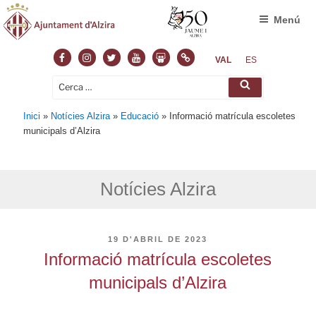
Menú
Facebook
Instagram
Twitter
Youtube
Slideshare
Normas
VAL
ES
Cerca:
Cerca
Inici
»
Notícies Alzira
»
Educació
»
Informació matrícula escoletes
municipals d’Alzira
Notícies Alzira
PUBLICAT
19 D'ABRIL DE 2023
A
Informació matrícula escoletes
municipals d’Alzira