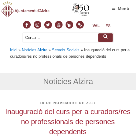
Menú
Facebook
Instagram
Twitter
Youtube
Slideshare
Normas
VAL
ES
Cerca:
Cerca
Inici
»
Notícies Alzira
»
Serveis Socials
»
Inauguració del curs per a
curadors/res no professionals de persones dependents
Notícies Alzira
PUBLICAT
10 DE NOVEMBRE DE 2017
A
Inauguració del curs per a curadors/res
no professionals de persones
dependents