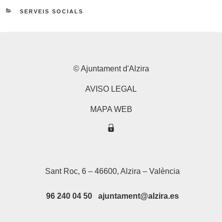
CATEGORIES
SERVEIS SOCIALS
© Ajuntament d'Alzira
AVISO LEGAL
MAPA WEB
Sant Roc, 6 – 46600, Alzira – València
96 240 04 50 ajuntament@alzira.es