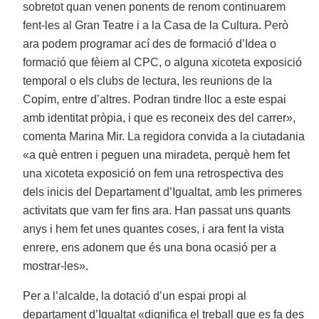
sobretot quan venen ponents de renom continuarem
fent-les al Gran Teatre i a la Casa de la Cultura. Però
ara podem programar ací des de formació d’Idea o
formació que fèiem al CPC, o alguna xicoteta exposició
temporal o els clubs de lectura, les reunions de la
Copim, entre d’altres. Podran tindre lloc a este espai
amb identitat pròpia, i que es reconeix des del carrer»,
comenta Marina Mir. La regidora convida a la ciutadania
«a què entren i peguen una miradeta, perquè hem fet
una xicoteta exposició on fem una retrospectiva des
dels inicis del Departament d’Igualtat, amb les primeres
activitats que vam fer fins ara. Han passat uns quants
anys i hem fet unes quantes coses, i ara fent la vista
enrere, ens adonem que és una bona ocasió per a
mostrar-les».
Per a l’alcalde, la dotació d’un espai propi al
departament d’Igualtat «dignifica el treball que es fa des