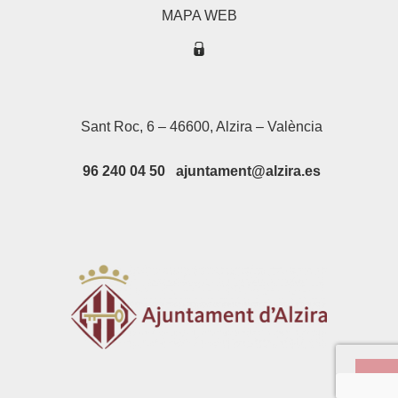
MAPA WEB
Sant Roc, 6 – 46600, Alzira – València
96 240 04 50 ajuntament@alzira.es
Su