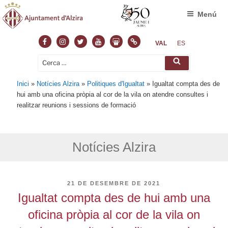
Menú
Facebook
Instagram
Twitter
Youtube
Slideshare
Normas
VAL
ES
Cerca:
Cerca
Inici
»
Notícies Alzira
»
Politiques d'Igualtat
»
Igualtat compta des de
hui amb una oficina pròpia al cor de la vila on atendre consultes i
realitzar reunions i sessions de formació
Notícies Alzira
PUBLICAT
21 DE DESEMBRE DE 2021
A
Igualtat compta des de hui amb una
oficina pròpia al cor de la vila on