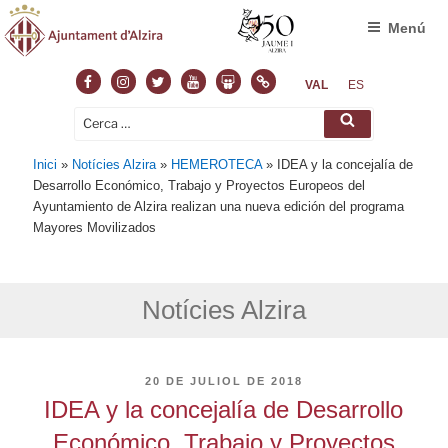
Menú
Facebook
Instagram
Twitter
Youtube
Slideshare
Normas
VAL
ES
Cerca:
Cerca
Inici
»
Notícies Alzira
»
HEMEROTECA
»
IDEA y la concejalía de
Desarrollo Económico, Trabajo y Proyectos Europeos del
Ayuntamiento de Alzira realizan una nueva edición del programa
Mayores Movilizados
Notícies Alzira
PUBLICAT
20 DE JULIOL DE 2018
A
IDEA y la concejalía de Desarrollo
Económico, Trabajo y Proyectos