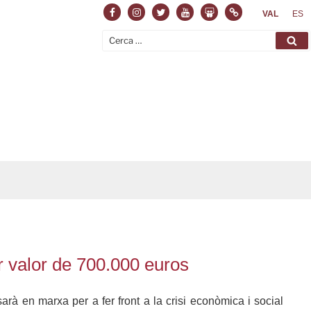
Facebook
Instagram
Twitter
Youtube
Slideshare
Normas
VAL
ES
Cerca:
Ce
 valor de 700.000 euros
à en marxa per a fer front a la crisi econòmica i social