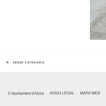
CATEGORIES
SENSE CATEGORIA
AVISO LEGAL
MAPA WEB
© Ajuntament d'Alzira