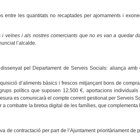
entre les quantitats no recaptades per ajornaments i exonerac
ns i veïnes i als nostres comerciants que no es van a quedar da
nunciat l’alcalde.
dissenyat pel Departament de Serveis Socials: aliança amb o
uisició d’aliments bàsics i frescos mitjançant bons de compra 
ps polítics que suposen 12.500 €, aportacions individuals i v
mesura es comunicarà el compte corrent gestionat per Serveis So
per a combatre la bretxa digital de les famílies, que complementa 
a de contractació per part de l’Ajuntament prioritàriament de p