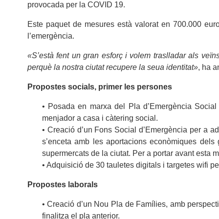
provocada per la COVID 19.
Este paquet de mesures està valorat en 700.000 euros 
l’emergència.
«S’està fent un gran esforç i volem traslladar als veï
perquè la nostra ciutat recupere la seua identitat»
, ha a
Propostes socials, primer les persones
• Posada en marxa del Pla d’Emergència Social 
menjador a casa i càtering social.
• Creació d’un Fons Social d’Emergència per a adq
s’enceta amb les aportacions econòmiques dels gru
supermercats de la ciutat. Per a portar avant esta 
• Adquisició de 30 tauletes digitals i targetes wifi 
Propostes laborals
• Creació d’un Nou Pla de Famílies, amb perspectiv
finalitza el pla anterior.