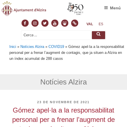
Menú
Facebook
Instagram
Twitter
Youtube
Slideshare
Normas
VAL
ES
Cerca:
Cerca
Inici
»
Notícies Alzira
»
COVID19
»
Gómez apel·la a la responsabilitat
personal per a frenar l’augment de contagis, que ja situen a Alzira en
un índex acumulat de 288 casos
Notícies Alzira
PUBLICAT
23 DE NOVEMBRE DE 2021
A
Gómez apel·la a la responsabilitat
personal per a frenar l’augment de