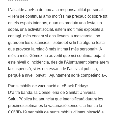
L’alcalde apel•la de nou a la responsabilitat personal:
«Hem de continuar amb moltíssima precaució; sobre tot
en els espais interiors, quan es produix una festa, un
sopar, una activitat social, estem molt més exposats al
contagi, més encara si ens llevem la mascareta i no
guardem les distàncies, i sobretot si hi ha alguna festa
que provoca la relació més íntima i més personal». A
més a més, Gómez ha advertit que «si continua pujant
este nivell d’incidència, des de l’Ajuntament plantejarem
la suspensió, si és necessari, de l’activitat pública,
perquè a nivell privat, l’Ajuntament no té competència».
Punts mòbils de vacunació el «Black Friday»
D’altra banda, la Conselleria de Sanitat Universal i
Salut Pública ha anunciat que intensificarà durant les
pròximes setmanes la vacunació sense cita front a la
COVID-19 per mitjà de punts mòbils d’immunització a