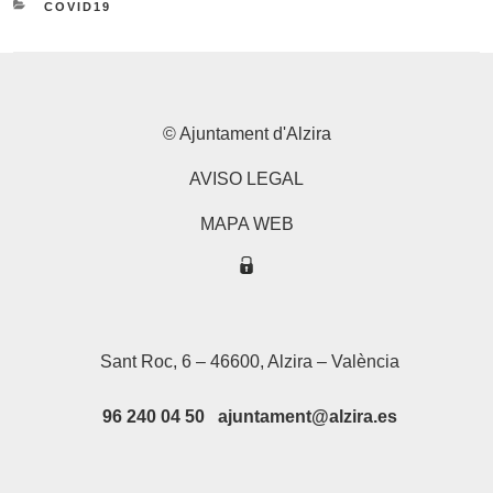
CATEGORIES
COVID19
© Ajuntament d'Alzira
AVISO LEGAL
MAPA WEB
Sant Roc, 6 – 46600, Alzira – València
96 240 04 50 ajuntament@alzira.es