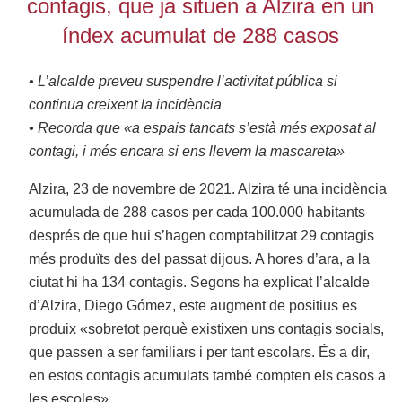
contagis, que ja situen a Alzira en un
índex acumulat de 288 casos
• L’alcalde preveu suspendre l’activitat pública si
continua creixent la incidència
• Recorda que «a espais tancats s’està més exposat al
contagi, i més encara si ens llevem la mascareta»
Alzira, 23 de novembre de 2021. Alzira té una incidència
acumulada de 288 casos per cada 100.000 habitants
després de que hui s’hagen comptabilitzat 29 contagis
més produïts des del passat dijous. A hores d’ara, a la
ciutat hi ha 134 contagis. Segons ha explicat l’alcalde
d’Alzira, Diego Gómez, este augment de positius es
produix «sobretot perquè existixen uns contagis socials,
que passen a ser familiars i per tant escolars. És a dir,
en estos contagis acumulats també compten els casos a
les escoles».