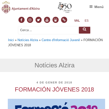
Menú
Facebook
Instagram
Twitter
Youtube
Slideshare
Normas
VAL
ES
Cerca:
Cerca
Inici
»
Notícies Alzira
»
Centre d'Informació Juvenil
»
FORMACIÓN
JÓVENES 2018
Notícies Alzira
PUBLICAT
4 DE GENER DE 2018
A
FORMACIÓN JÓVENES 2018