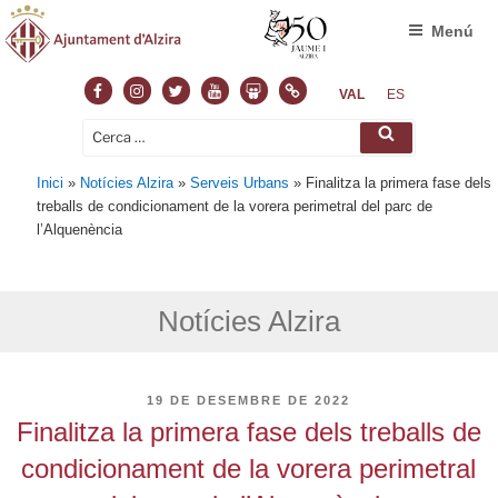
Menú
Facebook
Instagram
Twitter
Youtube
Slideshare
Normas
VAL
ES
Cerca:
Cerca
Inici
»
Notícies Alzira
»
Serveis Urbans
»
Finalitza la primera fase dels
treballs de condicionament de la vorera perimetral del parc de
l’Alquenència
Notícies Alzira
PUBLICAT
19 DE DESEMBRE DE 2022
A
Finalitza la primera fase dels treballs de
condicionament de la vorera perimetral