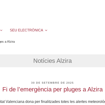
SEU ELECTRÒNICA
ges a Alzira
Notícies Alzira
PUBLICAT
30 DE SETEMBRE DE 2025
A
Fi de l’emergència per pluges a Alzira
t Valenciana dona per finalitzades totes les alertes meteorològ