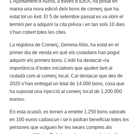
L’Ajuntament d’Alzira, a través d’IDEA, ha posat en
marxa una nova edició dels bons de comerç que ha
estat tot un èxit. El 5 de setembre passat es va obrir el
termini per a adquirir la cita prèvia i en tan sols 10 dies
s’han cobert totes les cites.
La regidora de Comerç, Gemma Alós, ha estat en el
primer dia de venda en què els ciutadans han pogut
adquirir els primers bons. L’edil ha destacat «la
importància d’estes iniciatives que ajuden tant al
ciutadà com al comerç local. Cal destacar que des de
2020 s’han entregat un total de 14.000 bons, cosa que
ha suposat una injecció al comerç local de 1.200.000
euros».
En esta ocasió, es tornen a emetre 1.250 bons valorats
en 100 euros cadascun i se’n podran beneficiar totes les
persones que vulguen fer les seues compres als