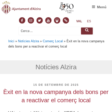
Menú
Facebook
Instagram
Twitter
Youtube
Slideshare
Normas
VAL
ES
Cerca:
Cerca
Inici
»
Notícies Alzira
»
Comerç Local
»
Èxit en la nova campanya
dels bons per a reactivar el comerç local
Notícies Alzira
PUBLICAT
15 DE SETEMBRE DE 2025
A
Èxit en la nova campanya dels bons per
a reactivar el comerç local