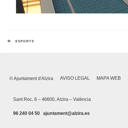
CATEGORIES
ESPORTS
AVISO LEGAL
MAPA WEB
© Ajuntament d'Alzira
Sant Roc, 6 – 46600, Alzira – València
96 240 04 50 ajuntament@alzira.es