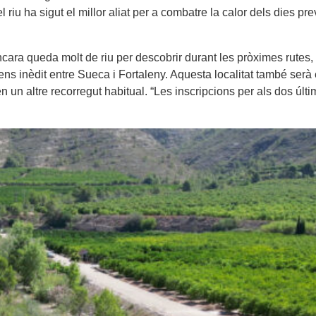
iu ha sigut el millor aliat per a combatre la calor dels dies prev
ra queda molt de riu per descobrir durant les pròximes rutes, q
cens inèdit entre Sueca i Fortaleny. Aquesta localitat també serà 
n un altre recorregut habitual. “Les inscripcions per als dos úl