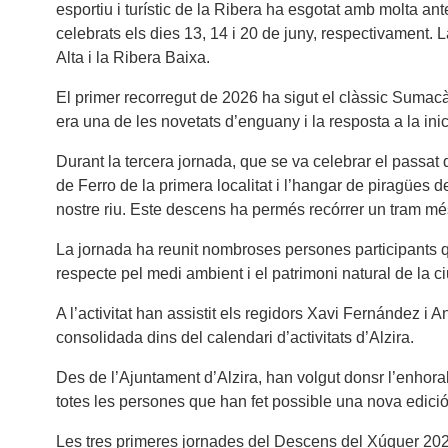
esportiu i turístic de la Ribera ha esgotat amb molta ant
celebrats els dies 13, 14 i 20 de juny, respectivament. 
Alta i la Ribera Baixa.
El primer recorregut de 2026 ha sigut el clàssic Sumacà
era una de les novetats d’enguany i la resposta a la ini
Durant la tercera jornada, que se va celebrar el passat d
de Ferro de la primera localitat i l’hangar de piragües 
nostre riu. Este descens ha permés recórrer un tram més 
La jornada ha reunit nombroses persones participants q
respecte pel medi ambient i el patrimoni natural de la ci
A l’activitat han assistit els regidors Xavi Fernández i 
consolidada dins del calendari d’activitats d’Alzira.
Des de l’Ajuntament d’Alzira, han volgut donsr l’enhora
totes les persones que han fet possible una nova edició d
Les tres primeres jornades del Descens del Xúquer 2026