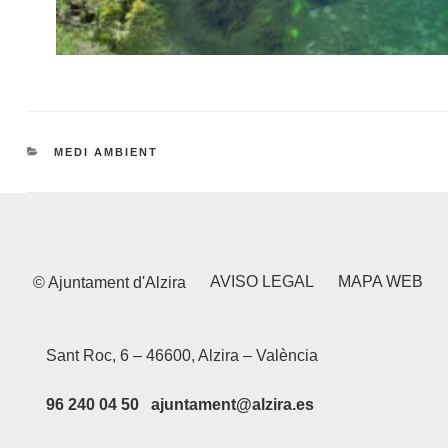
CATEGORIES
MEDI AMBIENT
AVISO LEGAL
MAPA WEB
© Ajuntament d'Alzira
Sant Roc, 6 – 46600, Alzira – València
96 240 04 50 ajuntament@alzira.es