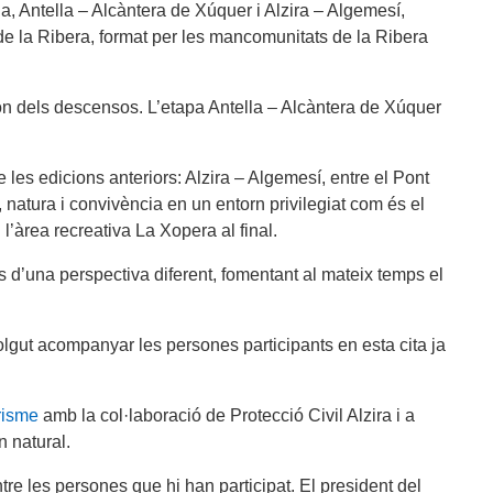
la, Antella – Alcàntera de Xúquer i Alzira – Algemesí,
 de la Ribera, format per les mancomunitats de la Ribera
gon dels descensos. L’etapa Antella – Alcàntera de Xúquer
e les edicions anteriors: Alzira – Algemesí, entre el Pont
 natura i convivència en un entorn privilegiat com és el
’àrea recreativa La Xopera al final.
 d’una perspectiva diferent, fomentant al mateix temps el
volgut acompanyar les persones participants en esta cita ja
risme
amb la col·laboració de Protecció Civil Alzira i a
n natural.
 les persones que hi han participat. El president del