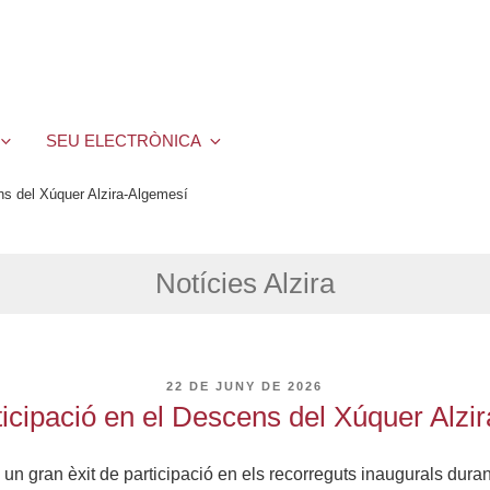
SEU ELECTRÒNICA
ens del Xúquer Alzira-Algemesí
Notícies Alzira
PUBLICAT
22 DE JUNY DE 2026
A
ticipació en el Descens del Xúquer Alz
 un gran èxit de participació en els recorreguts inaugurals dur