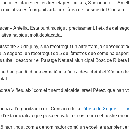
elació les places en les tres etapes inicials; Sumacàrcer – Antel
La iniciativa està organitzada per l’àrea de turisme del Consorci
rcer – Antella. Este punt ha sigut, precisament, l’eixida del se
ciativa ha sigut molt destacada.
issabte 20 de juny, s’ha recorregut un altre tram ja consolidat d
de la segona, un recorregut de 5 quilòmetres que combina esport,
urbà i descobrir el Paratge Natural Municipal Bosc de Ribera i l
ue han gaudit d’una experiència única descobrint el Xúquer des
utat.
Andrea Viñes, així com el tinent d’alcalde Israel Pérez, que han 
bona a l’organització del Consorci de la
Ribera de Xúquer – Tu
’esta iniciativa que posa en valor el nostre riu i el nostre entor
 han tingut com a denominador comú un excel·lent ambient entre