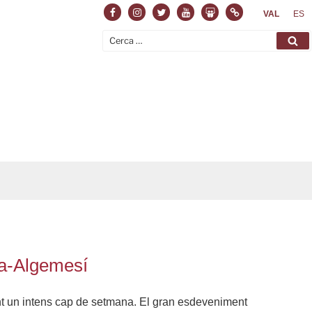
Facebook
Instagram
Twitter
Youtube
Slideshare
Normas
VAL
ES
Cerca:
Ce
ira-Algemesí
ant un intens cap de setmana. El gran esdeveniment