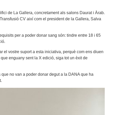
fici de La Gallera, concretament als salons Daurat i Àrab.
Transfusió CV així com el president de la Gallera, Salva
requisits per a poder donar sang són: tindre entre 18 i 65
ió.
ar el vostre suport a esta iniciativa, perquè com ens diuen
que enguany sent la X edició, siga tot un èxit de
ons que no van a poder donar degut a la DANA que ha
.