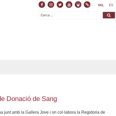
Facebook
Instagram
Twitter
Youtube
Slideshare
Normas
VAL
ES
Cerca:
Ce
ó de Donació de Sang
 junt amb la Gallera Jove i on col·labora la Regidoria de