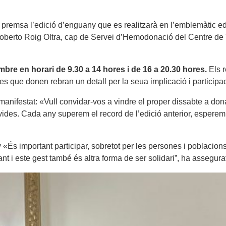
premsa l’edició d’enguany que es realitzarà en l’emblemàtic edi
 Roberto Roig Oltra, cap de Servei d’Hemodonació del Centre de 
bre en horari de 9.30 a 14 hores i de 16 a 20.30 hores.
Els 
s que donen rebran un detall per la seua implicació i participac
manifestat: «Vull convidar-vos a vindre el proper dissabte a don
vides. Cada any superem el record de l’edició anterior, esperem 
 «És important participar, sobretot per les persones i poblaci
nt i este gest també és altra forma de ser solidari”, ha assegurat