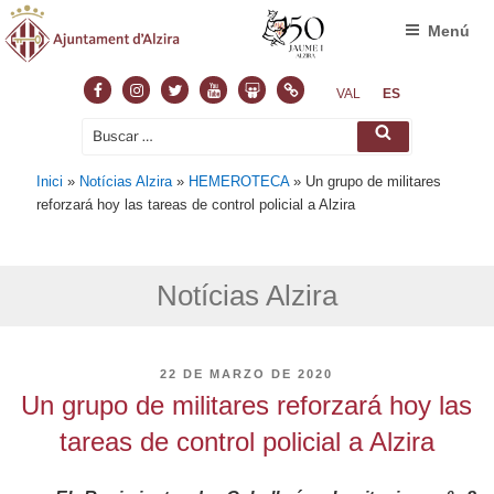
Menú
Facebook
Instagram
Twitter
Youtube
Slideshare
Normas
VAL
ES
Buscar
Buscar
por:
Inici
»
Notícias Alzira
»
HEMEROTECA
»
Un grupo de militares
reforzará hoy las tareas de control policial a Alzira
Notícias Alzira
PUBLICADO
22 DE MARZO DE 2020
EL
Un grupo de militares reforzará hoy las
tareas de control policial a Alzira