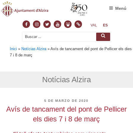
Menú
Facebook
Instagram
Twitter
Youtube
Slideshare
Normas
VAL
ES
Buscar
Buscar
por:
Inici
»
Notícias Alzira
»
Avís de tancament del pont de Pellicer els dies
7 i 8 de març
Notícias Alzira
PUBLICADO
5 DE MARZO DE 2020
EL
Avís de tancament del pont de Pellicer
els dies 7 i 8 de març