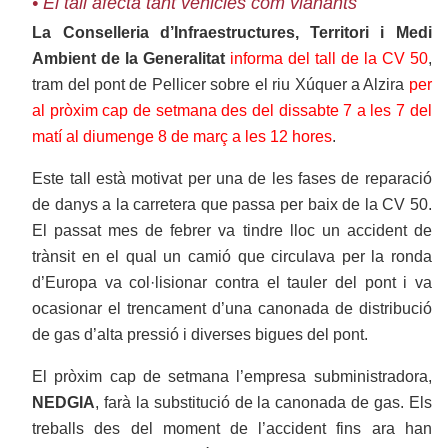
• El tall afecta tant vehicles com vianants
La Conselleria d’Infraestructures, Territori i Medi
Ambient de la Generalitat
informa del tall de la CV 50
,
tram del pont de Pellicer sobre el riu Xúquer a Alzira
per
al pròxim cap de setmana des del dissabte 7 a les 7 del
matí al diumenge 8 de març a les 12 hores
.
Este tall està motivat per una de les fases de reparació
de danys a la carretera que passa per baix de la CV 50.
El passat mes de febrer va tindre lloc un accident de
trànsit en el qual un camió que circulava per la ronda
d’Europa va col·lisionar contra el tauler del pont i va
ocasionar el trencament d’una canonada de distribució
de gas d’alta pressió i diverses bigues del pont.
El pròxim cap de setmana l’empresa subministradora,
NEDGIA
, farà la substitució de la canonada de gas. Els
treballs des del moment de l’accident fins ara han