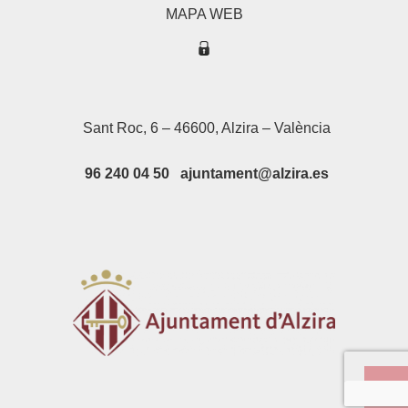
MAPA WEB
Sant Roc, 6 – 46600, Alzira – València
96 240 04 50 ajuntament@alzira.es
Su