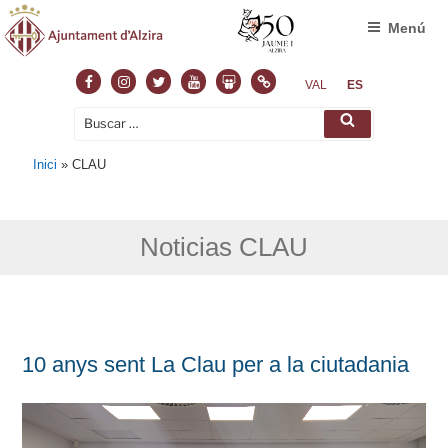
Menú
Facebook
Instagram
Twitter
Youtube
Slideshare
Normas
VAL
ES
Buscar
Buscar
por:
Inici
»
CLAU
Noticias CLAU
10 anys sent La Clau per a la ciutadania