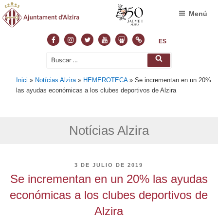
Menú
Facebook
Instagram
Twitter
Youtube
Slideshare
Normas
ES
Buscar
Buscar
por:
Inici
»
Notícias Alzira
»
HEMEROTECA
»
Se incrementan en un 20%
las ayudas económicas a los clubes deportivos de Alzira
Notícias Alzira
PUBLICADO
3 DE JULIO DE 2019
EL
Se incrementan en un 20% las ayudas
económicas a los clubes deportivos de
Alzira