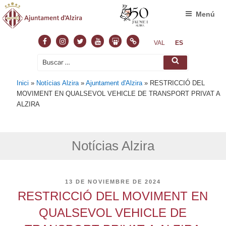
Menú
Facebook
Instagram
Twitter
Youtube
Slideshare
Normas
VAL
ES
Buscar
Buscar
por:
Inici
»
Notícias Alzira
»
Ajuntament d'Alzira
»
RESTRICCIÓ DEL
MOVIMENT EN QUALSEVOL VEHICLE DE TRANSPORT PRIVAT A
ALZIRA
Notícias Alzira
PUBLICADO
13 DE NOVIEMBRE DE 2024
EL
RESTRICCIÓ DEL MOVIMENT EN
QUALSEVOL VEHICLE DE