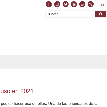
Facebook
Instagram
Twitter
Youtube
Slideshare
Normas
ES
Buscar
Bu
por:
 uso en 2021
podido hacer uso de ellas. Una de las prioridades de la