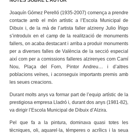
NOTES SOBRE L’AUTOR
Joaquín Gómez Perelló (1935-2007) comença a prendre
contacte amb el món artístic a l’Escola Municipal de
Dibuix i, de la mà de l’artista faller alzireny Julio Íñigo
s’introduïx en el camp de la realització de monuments
fallers, on acaba destacant i arriba a produir monuments
per a diverses falles de València de la secció especial
així com per a comissions falleres alzirenyes com Camí
Nou, Plaça del Forn, Pintor Andreu… i d’altres
poblacions veïnes, i aconseguix importants premis amb
les seues creacions.
Durant molts anys va formar part de l’equip artístic de la
prestigiosa empresa Lladró i, durant dos anys (1981-82),
va dirigir l’Escola Municipal de Dibuix d’Alzira.
Pel que fa a la pintura, dominava quasi totes les
tècniques, oli, aquarel·la, témperes o acrílics i la seua