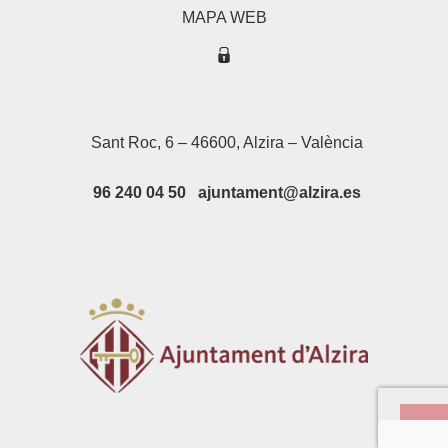
MAPA WEB
Sant Roc, 6 – 46600, Alzira – València
96 240 04 50 ajuntament@alzira.es
Su