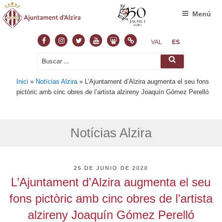
Menú
Facebook
Instagram
Twitter
Youtube
Slideshare
Normas
VAL
ES
Buscar
Buscar
por:
Inici
»
Notícias Alzira
»
L’Ajuntament d’Alzira augmenta el seu fons
pictòric amb cinc obres de l’artista alzireny Joaquín Gómez Perelló
Notícias Alzira
PUBLICADO
25 DE JUNIO DE 2020
EL
L’Ajuntament d’Alzira augmenta el seu
fons pictòric amb cinc obres de l’artista
alzireny Joaquín Gómez Perelló