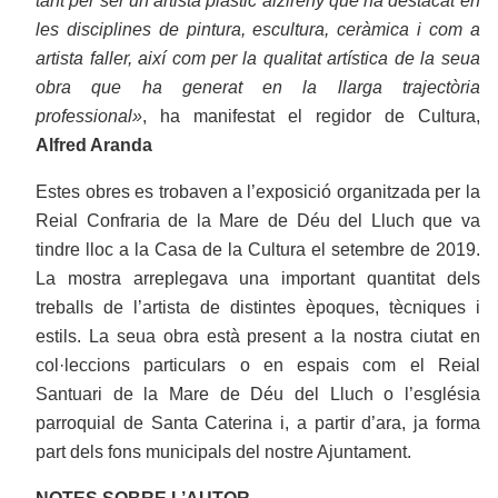
tant per ser un artista plàstic alzireny que ha destacat en
les disciplines de pintura, escultura, ceràmica i com a
artista faller, així com per la qualitat artística de la seua
obra que ha generat en la llarga trajectòria
professional»
, ha manifestat el regidor de Cultura,
Alfred Aranda
Estes obres es trobaven a l’exposició organitzada per la
Reial Confraria de la Mare de Déu del Lluch que va
tindre lloc a la Casa de la Cultura el setembre de 2019.
La mostra arreplegava una important quantitat dels
treballs de l’artista de distintes èpoques, tècniques i
estils. La seua obra està present a la nostra ciutat en
col·leccions particulars o en espais com el Reial
Santuari de la Mare de Déu del Lluch o l’església
parroquial de Santa Caterina i, a partir d’ara, ja forma
part dels fons municipals del nostre Ajuntament.