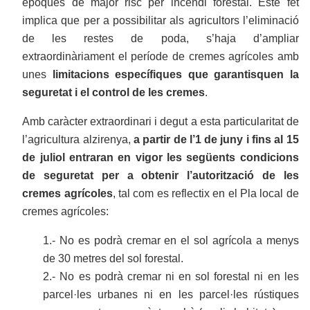
èpoques de major risc per incendi forestal. Este fet
implica que per a possibilitar als agricultors l’eliminació
de les restes de poda, s’haja d’ampliar
extraordinàriament el període de cremes agrícoles amb
unes
limitacions específiques que garantisquen la
seguretat i el control de les cremes
.
Amb caràcter extraordinari i degut a esta particularitat de
l’agricultura alzirenya,
a partir de l’1 de juny i fins al 15
de juliol entraran en vigor les següents condicions
de seguretat
per a obtenir l’autorització de les
cremes agrícoles
, tal com es reflectix en el Pla local de
cremes agrícoles:
1.- No es podrà cremar en el sol agrícola a menys
de 30 metres del sol forestal.
2.- No es podrà cremar ni en sol forestal ni en les
parcel·les urbanes ni en les parcel·les rústiques