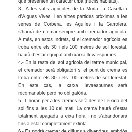
que presenten un caràcter urbà (nuclis habitats).
3.- A les valls agrícoles de la Murta, la Casella i
d’Aigües Vives, i en altres partides pròximes a les
serres de Corbera, les Agulles i la Garrofera,
s’haurà de cremar sempre amb cremador agrícola.
A més, en estos indrets, si el cremador agrícola es
troba entre els 30 i els 100 metres de sol forestal,
haurà d’estar equipat amb xarxa llevaespurnes.
4.- En la resta del sol agrícola del terme municipal,
el cremador serà obligatori si el punt de crema es
troba entre els 30 i els 100 metres de sol forestal.
En este cas, la xarxa llevaespurnes serà
recomanable però no obligatòria.
5.- L’horari per a les cremes serà des de l’eixida del
sol fins a les 10 del matí. La crema haurà d’estar
totalment apagada a eixa hora i no s’abandonarà
fins a estar completament extinta.
6.- Es podrà cremar de dilluns a divendres, ambdós