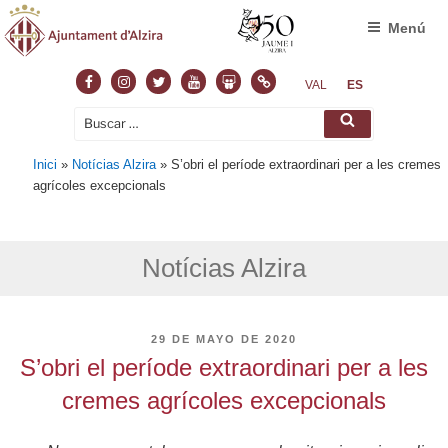
Menú
Facebook
Instagram
Twitter
Youtube
Slideshare
Normas
VAL
ES
Buscar
Buscar
por:
Inici
»
Notícias Alzira
»
S’obri el període extraordinari per a les cremes
agrícoles excepcionals
Notícias Alzira
PUBLICADO
29 DE MAYO DE 2020
EL
S’obri el període extraordinari per a les
cremes agrícoles excepcionals