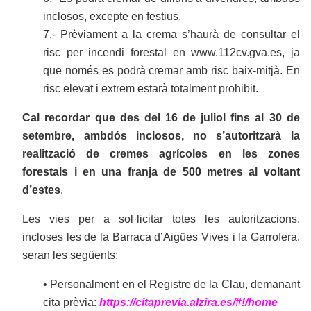
inclosos, excepte en festius.
7.- Prèviament a la crema s’haurà de consultar el
risc per incendi forestal en www.112cv.gva.es, ja
que només es podrà cremar amb risc baix-mitjà. En
risc elevat i extrem estarà totalment prohibit.
Cal recordar que des del 16 de juliol fins al 30 de
setembre, ambdós inclosos, no s’autoritzarà la
realització de cremes agrícoles en les zones
forestals i en una franja de 500 metres al voltant
d’estes
.
Les vies per a sol·licitar totes les autoritzacions,
incloses les de la Barraca d’Aigües Vives i la Garrofera,
seran les següents
:
• Personalment en el Registre de la Clau, demanant
cita prèvia:
https://citaprevia.alzira.es/#!/home