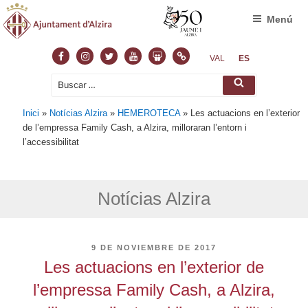
Menú
Facebook
Instagram
Twitter
Youtube
Slideshare
Normas
VAL
ES
Buscar
Buscar
por:
Inici
»
Notícias Alzira
»
HEMEROTECA
»
Les actuacions en l’exterior
de l’empressa Family Cash, a Alzira, milloraran l’entorn i
l’accessibilitat
Notícias Alzira
PUBLICADO
9 DE NOVIEMBRE DE 2017
EL
Les actuacions en l’exterior de
l’empressa Family Cash, a Alzira,