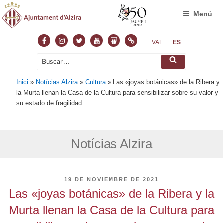
Menú
Facebook
Instagram
Twitter
Youtube
Slideshare
Normas
VAL
ES
Buscar
Buscar
por:
Inici
»
Notícias Alzira
»
Cultura
»
Las «joyas botánicas» de la Ribera y
la Murta llenan la Casa de la Cultura para sensibilizar sobre su valor y
su estado de fragilidad
Notícias Alzira
PUBLICADO
19 DE NOVIEMBRE DE 2021
EL
Las «joyas botánicas» de la Ribera y la
Murta llenan la Casa de la Cultura para