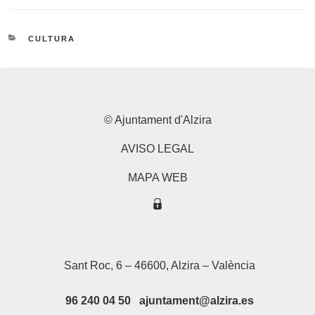
CATEGORÍAS
CULTURA
© Ajuntament d'Alzira
AVISO LEGAL
MAPA WEB
Sant Roc, 6 – 46600, Alzira – València
96 240 04 50 ajuntament@alzira.es