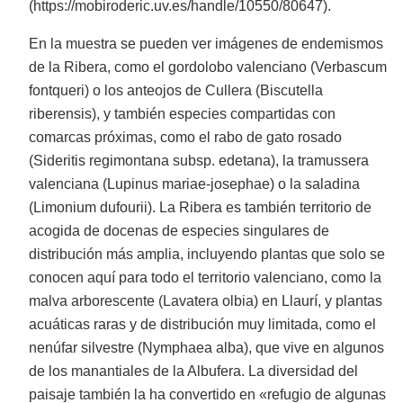
(https://mobiroderic.uv.es/handle/10550/80647).
En la muestra se pueden ver imágenes de endemismos
de la Ribera, como el gordolobo valenciano (Verbascum
fontqueri) o los anteojos de Cullera (Biscutella
riberensis), y también especies compartidas con
comarcas próximas, como el rabo de gato rosado
(Sideritis regimontana subsp. edetana), la tramussera
valenciana (Lupinus mariae-josephae) o la saladina
(Limonium dufourii). La Ribera es también territorio de
acogida de docenas de especies singulares de
distribución más amplia, incluyendo plantas que solo se
conocen aquí para todo el territorio valenciano, como la
malva arborescente (Lavatera olbia) en Llaurí, y plantas
acuáticas raras y de distribución muy limitada, como el
nenúfar silvestre (Nymphaea alba), que vive en algunos
de los manantiales de la Albufera. La diversidad del
paisaje también la ha convertido en «refugio de algunas