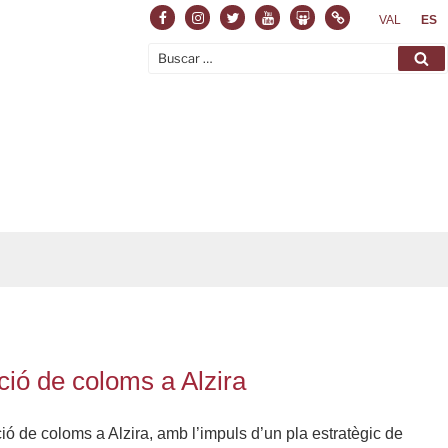
Facebook
Instagram
Twitter
Youtube
Slideshare
Normas
VAL
ES
Buscar
Bu
por:
ció de coloms a Alzira
ció de coloms a Alzira, amb l’impuls d’un pla estratègic de