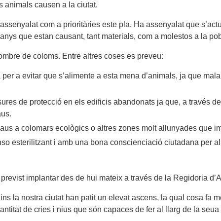
 animals causen a la ciutat.
ssenyalat com a prioritàries este pla. Ha assenyalat que s’actua
anys que estan causant, tant materials, com a molestos a la pob
 nombre de coloms. Entre altres coses es preveu:
er a evitar que s’alimente a esta mena d’animals, ja que malaur
res de protecció en els edificis abandonats ja que, a través de
aus.
 d’aus a colomars ecològics o altres zones molt allunyades que im
nso esterilitzant i amb una bona conscienciació ciutadana per 
 previst implantar des de hui mateix a través de la Regidoria d’A
ns la nostra ciutat han patit un elevat ascens, la qual cosa fa mo
ntitat de cries i nius que són capaces de fer al llarg de la seua 