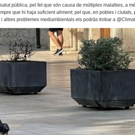
salut pública, pel fet que són causa de múltiples malalties, a m
re que hi haja suficient aliment; pel que, en pobles i ciutats, 
ls i altres problemes mediambientals els podràs trobar a @Clim