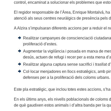
control, encaminat a solucionar els problemes que estos
El regidor responsable de l’Àrea, Enrique Montalvá, ha a
atenció als seus centres neuràlgics de presència pels d
A Alzira s’impulsaran diferents accions per a reduir el
Realitzar campanyes de conscienciació ciutadana p
proliferació d’estes.
Augmentar la vigilància i posada en marxa de mesu
desús, actuen de refugi i recer per a esta mena d’
Realitzar alguna captura sense sacrifici i trasllat
Col·locar menjadores en llocs estratègics, amb pi
defenses per a la proliferació dels coloms urbans.
Este pla estratègic, que inclou totes estes accions, s’ha
En els últims anys, els nivells poblacionals de coloms di
de què gaudixen estos animals i d’altra banda per la qua