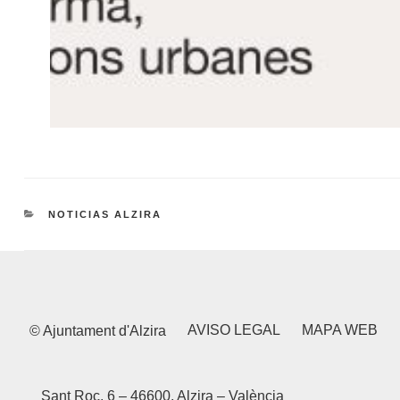
CATEGORÍAS
NOTICIAS ALZIRA
AVISO LEGAL
MAPA WEB
© Ajuntament d'Alzira
Sant Roc, 6 – 46600, Alzira – València