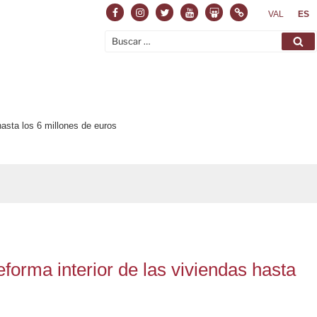
Facebook
Instagram
Twitter
Youtube
Slideshare
Normas
VAL
ES
Buscar
Bu
por:
hasta los 6 millones de euros
forma interior de las viviendas hasta