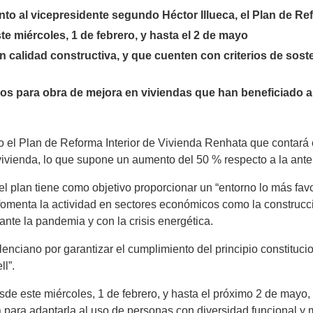
unto al vicepresidente segundo Héctor Illueca, el Plan de R
e miércoles, 1 de febrero, y hasta el 2 de mayo
 calidad constructiva, y que cuenten con criterios de sost
ros para obra de mejora en viviendas que han beneficiado a
o el Plan de Reforma Interior de Vivienda Renhata que contará c
a vivienda, lo que supone un aumento del 50 % respecto a la ante
el plan tiene como objetivo proporcionar un “entorno lo más fav
menta la actividad en sectores económicos como la construcción
nte la pandemia y con la crisis energética.
ciano por garantizar el cumplimiento del principio constituci
ll”.
de este miércoles, 1 de febrero, y hasta el próximo 2 de mayo, 
 para adaptarla al uso de personas con diversidad funcional y m