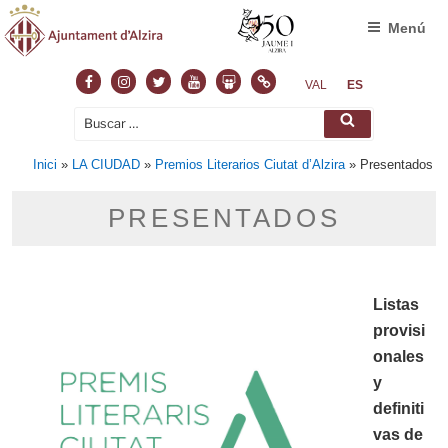
Menú
Facebook
Instagram
Twitter
Youtube
Slideshare
Normas
VAL
ES
Buscar
Buscar
por:
Inici
»
LA CIUDAD
»
Premios Literarios Ciutat d’Alzira
»
Presentados
PRESENTADOS
Listas
provisi
onales
y
definiti
vas de