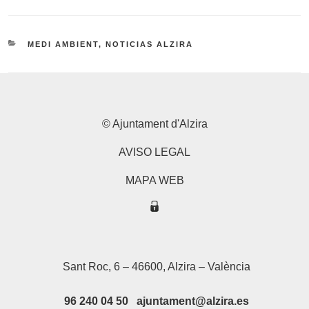
CATEGORÍAS
MEDI AMBIENT
,
NOTICIAS ALZIRA
© Ajuntament d'Alzira
AVISO LEGAL
MAPA WEB
Sant Roc, 6 – 46600, Alzira – València
96 240 04 50 ajuntament@alzira.es