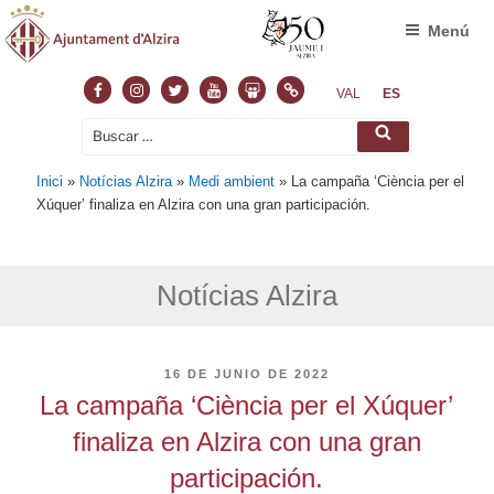
Menú
Facebook
Instagram
Twitter
Youtube
Slideshare
Normas
VAL
ES
Buscar
Buscar
por:
Inici
»
Notícias Alzira
»
Medi ambient
»
La campaña ‘Ciència per el
Xúquer’ finaliza en Alzira con una gran participación.
Notícias Alzira
PUBLICADO
16 DE JUNIO DE 2022
EL
La campaña ‘Ciència per el Xúquer’
finaliza en Alzira con una gran
participación.