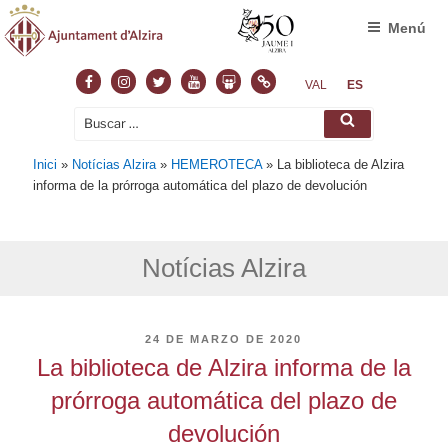
Menú
Facebook
Instagram
Twitter
Youtube
Slideshare
Normas
VAL
ES
Buscar
Buscar
por:
Inici
»
Notícias Alzira
»
HEMEROTECA
»
La biblioteca de Alzira
informa de la prórroga automática del plazo de devolución
Notícias Alzira
PUBLICADO
24 DE MARZO DE 2020
EL
La biblioteca de Alzira informa de la
prórroga automática del plazo de
devolución