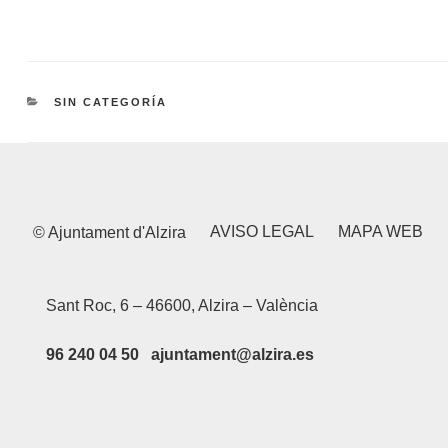
CATEGORÍAS
SIN CATEGORÍA
AVISO LEGAL
MAPA WEB
© Ajuntament d'Alzira
Sant Roc, 6 – 46600, Alzira – València
96 240 04 50 ajuntament@alzira.es