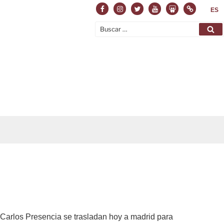
Facebook
Instagram
Twitter
Youtube
Slideshare
Normas
ES
Buscar
Bu
por:
 Carlos Presencia se trasladan hoy a madrid para