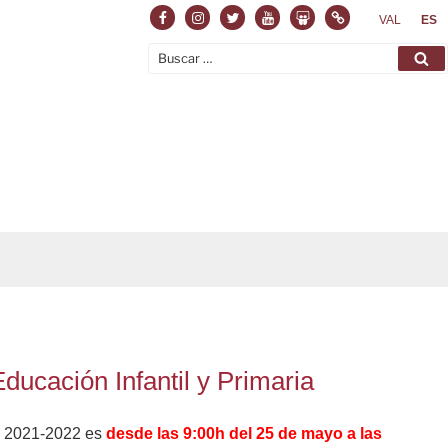
Facebook
Instagram
Twitter
Youtube
Slideshare
Normas
VAL
ES
Buscar
Bu
por:
ducación Infantil y Primaria
so 2021-2022 es
desde las 9:00h del 25 de mayo a las