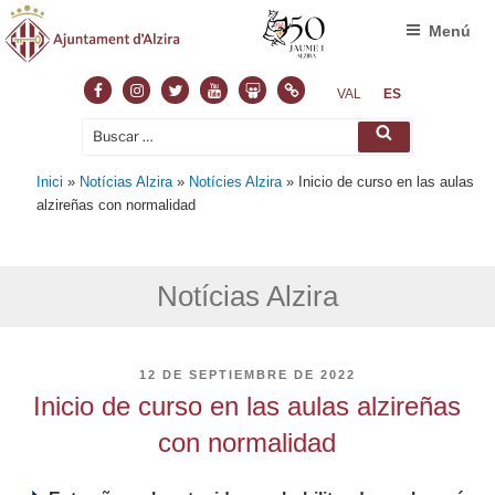
Menú
Facebook
Instagram
Twitter
Youtube
Slideshare
Normas
VAL
ES
Buscar
Buscar
por:
Inici
»
Notícias Alzira
»
Notícies Alzira
»
Inicio de curso en las aulas
alzireñas con normalidad
Notícias Alzira
PUBLICADO
12 DE SEPTIEMBRE DE 2022
EL
Inicio de curso en las aulas alzireñas
con normalidad