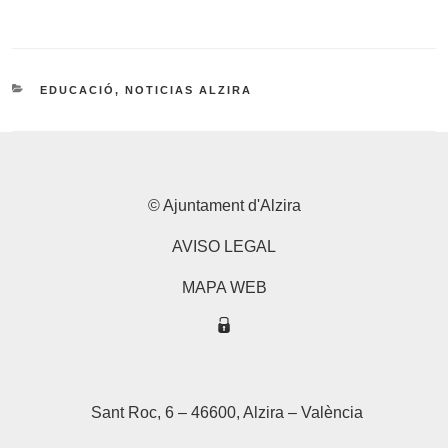
CATEGORÍAS
EDUCACIÓ
,
NOTICIAS ALZIRA
© Ajuntament d'Alzira
AVISO LEGAL
MAPA WEB
Sant Roc, 6 – 46600, Alzira – València