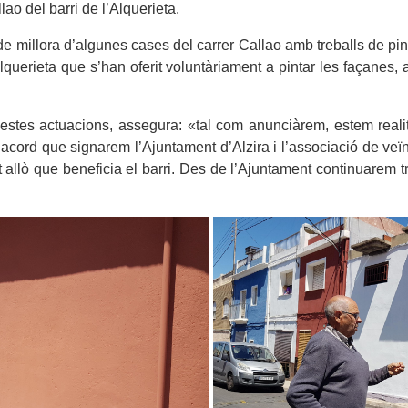
llao del barri de l’Alquerieta.
millora d’algunes cases del carrer Callao amb treballs de pint
querieta que s’han oferit voluntàriament a pintar les façanes,
estes actuacions, assegura: «tal com anunciàrem, estem realit
’acord que signarem l’Ajuntament d’Alzira i l’associació de ve
ot allò que beneficia el barri. Des de l’Ajuntament continuarem 