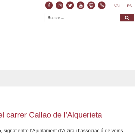
Facebook
Instagram
Twitter
Youtube
Slideshare
Normas
VAL
ES
Buscar
Bu
por:
 carrer Callao de l’Alquerieta
signat entre l’Ajuntament d’Alzira i l’associació de veïns