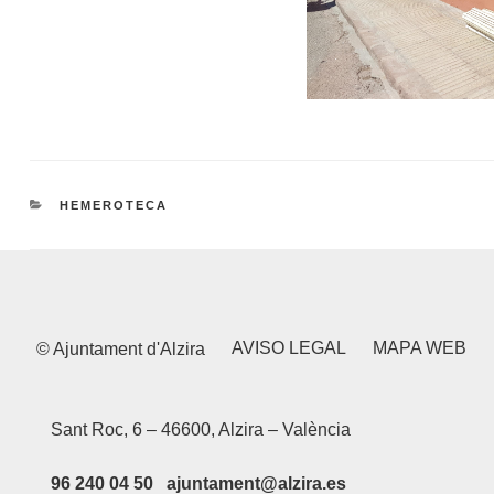
CATEGORÍAS
HEMEROTECA
AVISO LEGAL
MAPA WEB
© Ajuntament d'Alzira
Sant Roc, 6 – 46600, Alzira – València
96 240 04 50 ajuntament@alzira.es