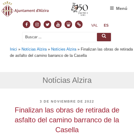
Menú
Facebook
Instagram
Twitter
Youtube
Slideshare
Normas
VAL
ES
Buscar
Buscar
por:
Inici
»
Notícias Alzira
»
Notícies Alzira
»
Finalizan las obras de retirada
de asfalto del camino barranco de la Casella
Notícias Alzira
PUBLICADO
3 DE NOVIEMBRE DE 2022
EL
Finalizan las obras de retirada de
asfalto del camino barranco de la
Casella