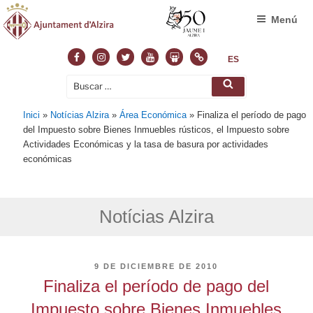
Menú
Facebook
Instagram
Twitter
Youtube
Slideshare
Normas
ES
Buscar
Buscar
por:
Inici
»
Notícias Alzira
»
Área Económica
»
Finaliza el período de pago
del Impuesto sobre Bienes Inmuebles rústicos, el Impuesto sobre
Actividades Económicas y la tasa de basura por actividades
económicas
Notícias Alzira
PUBLICADO
9 DE DICIEMBRE DE 2010
EL
Finaliza el período de pago del
Impuesto sobre Bienes Inmuebles