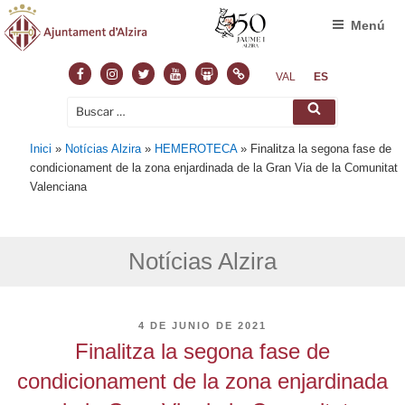
Menú
Facebook
Instagram
Twitter
Youtube
Slideshare
Normas
VAL
ES
Buscar
Buscar
por:
Inici
»
Notícias Alzira
»
HEMEROTECA
»
Finalitza la segona fase de
condicionament de la zona enjardinada de la Gran Via de la Comunitat
Valenciana
Notícias Alzira
PUBLICADO
4 DE JUNIO DE 2021
EL
Finalitza la segona fase de
condicionament de la zona enjardinada