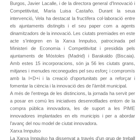
Burgos, Javier Lacalle, i de la directora general d’Innovació i
Competitivitat, María Luisa Castaño. Durant la seua
intervenció, Vela ha destacat la fructífera col·laboració entre
els ajuntaments distingits i el seu paper com a agents
dinamitzadors de la innovació. Les ciutats premiades en este
acte s’integren en la Xarxa Innpulso, patrocinada pel
Ministeri de Economia i Competitivitat i presidida pels
ajuntaments de Móstoles (Madrid) i Barakaldo (Biscaia).
Amb estes 15 incorporacions, són ja 56 les ciutats grans,
mitjanes i menudes reconegudes pel seu esforç i compromís
amb la I+D+i i la creació d’oportunitats per a reforçar i
fomentar la ciència i la innovació des de l’àmbit municipal.
A més de l’entrega de les distincions, la jornada ha servit per
a posar en comú les iniciatives desenrotllades entorn de la
compra pública innovadora, les de suport a les PIME
innovadores implantades en els municipis i per a abordar
l’avanç del nou model de ciutat innovadora.
Xarxa Innpulso
La Xarxa Innpulso ha dissenyat a través d’un grup de treball