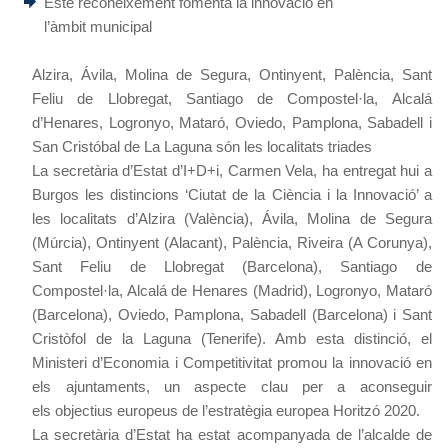
Este reconeixement fomenta la innovació en
l’àmbit municipal
Alzira, Ávila, Molina de Segura, Ontinyent, Palència, Sant
Feliu de Llobregat, Santiago de Compostel·la, Alcalá
d’Henares, Logronyo, Mataró, Oviedo, Pamplona, Sabadell i
San Cristóbal de La Laguna són les localitats triades
La secretària d’Estat d’I+D+i, Carmen Vela, ha entregat hui a
Burgos les distincions ‘Ciutat de la Ciència i la Innovació’ a
les localitats d’Alzira (València), Ávila, Molina de Segura
(Múrcia), Ontinyent (Alacant), Palència, Riveira (A Corunya),
Sant Feliu de Llobregat (Barcelona), Santiago de
Compostel·la, Alcalá de Henares (Madrid), Logronyo, Mataró
(Barcelona), Oviedo, Pamplona, Sabadell (Barcelona) i Sant
Cristòfol de la Laguna (Tenerife). Amb esta distinció, el
Ministeri d’Economia i Competitivitat promou la innovació en
els ajuntaments, un aspecte clau per a aconseguir
els objectius europeus de l’estratègia europea Horitzó 2020.
La secretària d’Estat ha estat acompanyada de l’alcalde de