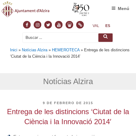
Menú
Facebook
Instagram
Twitter
Youtube
Slideshare
Normas
VAL
ES
Buscar
Buscar
por:
Inici
»
Notícias Alzira
»
HEMEROTECA
»
Entrega de les distincions
‘Ciutat de la Ciència i la Innovació 2014′
Notícias Alzira
PUBLICADO
9 DE FEBRERO DE 2015
EL
Entrega de les distincions ‘Ciutat de la
Ciència i la Innovació 2014′