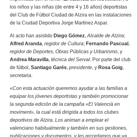
los niños y las niñas (de entre 4 y 16 años) deportistas
del Club de Fútbol Ciudad de Alzira en las instalaciones
de la Ciudad Deportiva Jorge Martínez Aspar.
Al acto han asistido
Diego Gómez
,
Alcalde de Alzira
;
Alfred Aranda
,
regidor de Cultura
;
Fernando Pascual
,
regidor de Deportes, Obras Públicas y Urbanismo
, y
Andrea Maravilla
,
técnica del Serval
. Por parte del club
de fútbol,
Santiago Garés
,
presidente
, y
Rosa Goig
,
secretaria
.
«Con esta actuación queremos ayudar a las familias a
equipar los jóvenes deportistas y también promocionar
la segunda edición de la campaña «El Valencià en
moviment», la cual está dirigida a todos los clubes
deportivos de Alzira. Los animan a emplear el
valenciano habitualmente y también en sus gestiones,
publicaciones y documentos, y les recordamos que ya