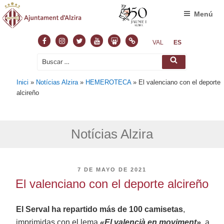
Menú
Facebook
Instagram
Twitter
Youtube
Slideshare
Normas
VAL
ES
Buscar
Buscar
por:
Inici
»
Notícias Alzira
»
HEMEROTECA
»
El valenciano con el deporte
alcireño
Notícias Alzira
PUBLICADO
7 DE MAYO DE 2021
EL
El valenciano con el deporte alcireño
El Serval ha repartido más de 100 camisetas
,
imprimidas con el lema
«El valencià en moviment»
, a