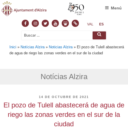
Menú
Facebook
Instagram
Twitter
Youtube
Slideshare
Normas
VAL
ES
Buscar
Buscar
por:
Inici
»
Notícias Alzira
»
Noticias Alzira
»
El pozo de Tulell abastecerá
de agua de riego las zonas verdes en el sur de la ciudad
Notícias Alzira
PUBLICADO
14 DE OCTUBRE DE 2021
EL
El pozo de Tulell abastecerá de agua de
riego las zonas verdes en el sur de la
ciudad